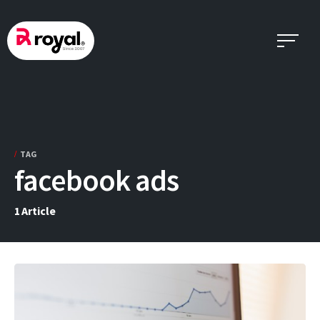
Skip
to
content
TAG
facebook ads
1
Article