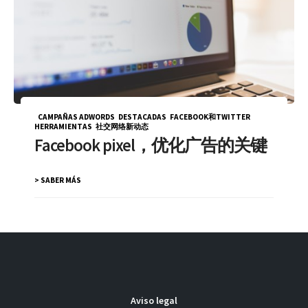
CAMPAÑAS ADWORDS
,
DESTACADAS
,
FACEBOOK和TWITTER
,
HERRAMIENTAS
,
社交网络新动态
Facebook pixel，优化广告的关键
> SABER MÁS
Aviso legal