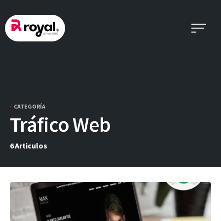
Skip
to
content
CATEGORÍA
Tráfico Web
6
Articulos