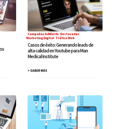
Campañas AdWords
,
Destacadas
,
Marketing Digital
,
Tráfico Web
Casos de éxito: Generando leads de
dos
alta calidad en Youtube para Man
Medical Institute
> SABER MÁS