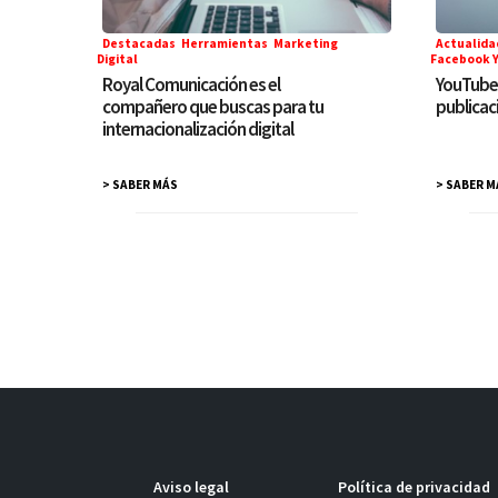
Destacadas
,
Herramientas
,
Marketing
Actualida
Digital
Facebook Y
Royal Comunicación es el
YouTube 
compañero que buscas para tu
publicac
internacionalización digital
> SABER MÁS
> SABER M
Aviso legal
Política de privacidad