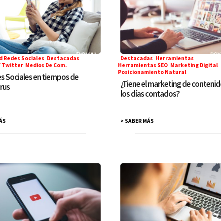
d Redes Sociales
,
Destacadas
,
Destacadas
,
Herramientas
,
 Twitter
,
Medios De Com.
Herramientas SEO
,
Marketing Digital
,
Posicionamiento Natural
s Sociales en tiempos de
¿Tiene el marketing de conteni
rus
los días contados?
ÁS
> SABER MÁS