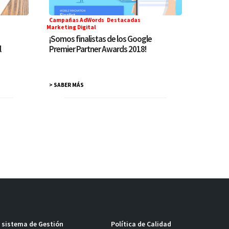
Campañas AdWords
,
Destacadas
,
Marketing Digital
¡Somos finalistas de los Google
l
Premier Partner Awards 2018!
> SABER MÁS
l sistema de Gestión
Política de Calidad