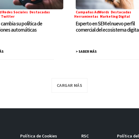
d Redes Sociales
,
Destacadas
,
Campañas AdWords
,
Destacadas
,
 Twitter
Herramientas
,
Marketing Digital
cambia su política de
Experto en SEM el nuevo perfil
iones automáticas
comercial del ecosistema digita
ÁS
> SABER MÁS
CARGAR MÁS
Política de Cookies
RSC
Política de