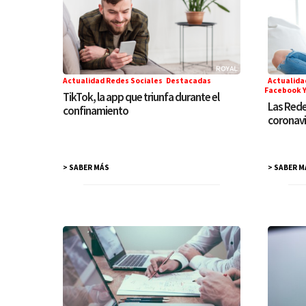
Actualidad Redes Sociales
,
Destacadas
Actualida
Facebook Y
TikTok, la app que triunfa durante el
Las Rede
confinamiento
coronavi
> SABER MÁS
> SABER M