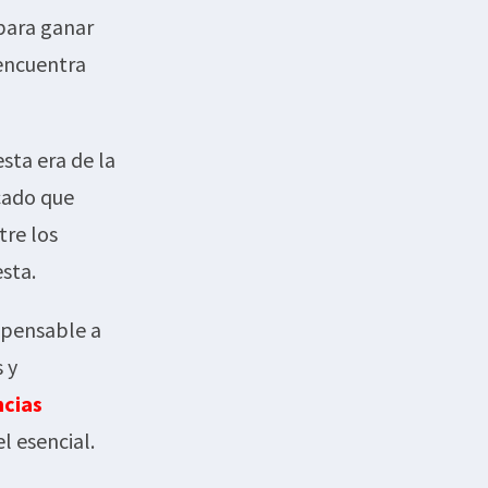
 para ganar
 encuentra
sta era de la
cado que
tre los
sta.
spensable a
 y
cias
l esencial.