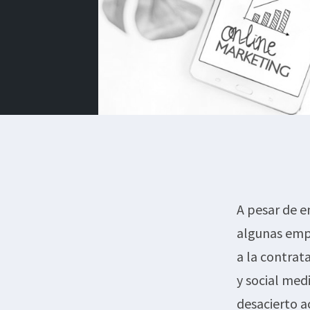
A pesar de e
algunas empr
a la contrat
y social med
desacierto a