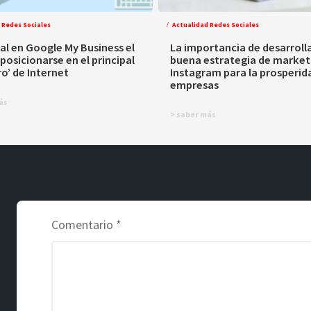
 Redes Sociales
Actualidad Redes Sociales
al en Google My Business el
La importancia de desarroll
 posicionarse en el principal
buena estrategia de market
ro’ de Internet
Instagram para la prosperida
empresas
ás
> saber más
Comentario
*