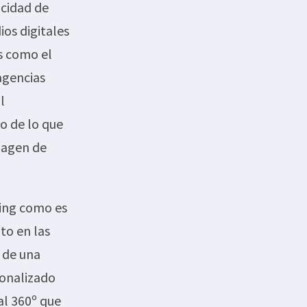
acidad de
ios digitales
s como el
agencias
l
to de lo que
magen de
ting como es
to en las
a de una
sonalizado
al 360º que