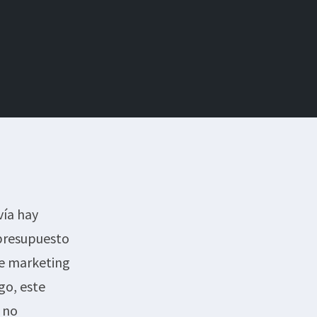
vía hay
 presupuesto
de marketing
go, este
 no