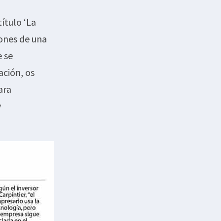
título ‘La
iones de una
e se
ación, os
ara
y