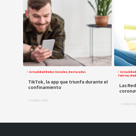
Actualidad Redes Sociales
,
Destacadas
Actualidad
Twitter
,
Med
TikTok, la app que triunfa durante el
Las Red
confinamiento
corona
> saber más
> saber m