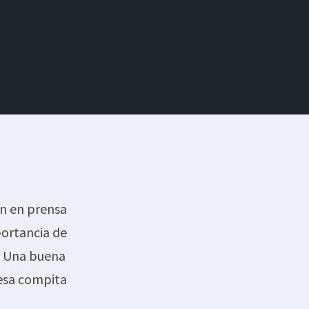
n en prensa
portancia de
s. Una buena
esa compita