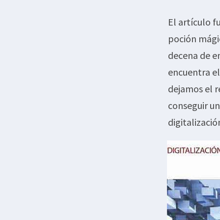
El artículo f
poción mágic
decena de em
encuentra el
dejamos el 
conseguir un
digitalizació