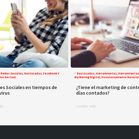
 Redes Sociales
,
Destacadas
,
Facebook Y
Destacadas
,
Herramientas
,
Herramientas
ios De Com.
Marketing Digital
,
Posicionamiento Natural
es Sociales en tiempos de
¿Tiene el marketing de cont
virus
días contados?
ás
> saber más