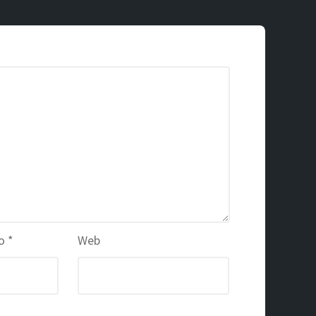
co
*
Web