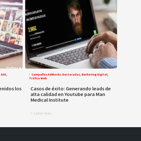
 SEO
,
Campañas AdWords
,
Destacadas
,
Marketing Digital
,
Tráfico Web
enidos los
Casos de éxito: Generando leads de
alta calidad en Youtube para Man
Medical Institute
> saber más